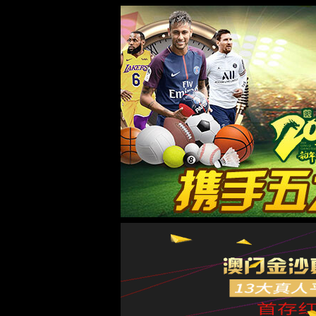
新葡萄奔驰AMG官网
设备租赁
服务项目
/SERVICE
工程设计
工程造价咨询