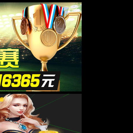
工程案例
新闻动态
联系我们
当前位置：
首页
>>
服务项目
>>
设备租赁